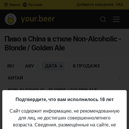
Добавьте заведение
FAQ
Минск
Русский
Пиво в China в стиле Non-Alcoholic -
Blonde / Golden Ale
IBU
ABV
ДАТА
В ПРОДАЖЕ
КИТАЙ
NON-ALCOHOLIC - BLONDE / GOLDEN ALE
Подтвердите, что вам исполнилось 18 лет
Пиво по заданным критериям не найдено
Сайт содержит информацию, не рекомендованную
для лиц, не достигших совершеннолетнего
возраста. Сведения, размещённые на сайте, не
Не нашли ваш бар или магазин в каталоге?