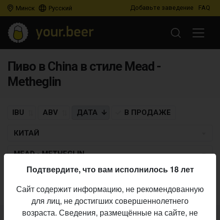
Добавьте заведение
FAQ
Минск
Русский
Пиво в China в стиле Mead -
Metheglin
IBU
ABV
ДАТА
В ПРОДАЖЕ
КИТАЙ
MEAD - METHEGLIN
Подтвердите, что вам исполнилось 18 лет
Пиво по заданным критериям не найдено
Сайт содержит информацию, не рекомендованную
для лиц, не достигших совершеннолетнего
возраста. Сведения, размещённые на сайте, не
Не нашли ваш бар или магазин в каталоге?