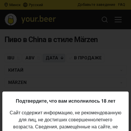
Добавьте заведение
FAQ
Минск
Русский
Пиво в China в стиле Märzen
IBU
ABV
ДАТА
В ПРОДАЖЕ
КИТАЙ
MÄRZEN
Пиво по заданным критериям не найдено
Подтвердите, что вам исполнилось 18 лет
Сайт содержит информацию, не рекомендованную
для лиц, не достигших совершеннолетнего
Не нашли ваш бар или магазин в каталоге?
возраста. Сведения, размещённые на сайте, не