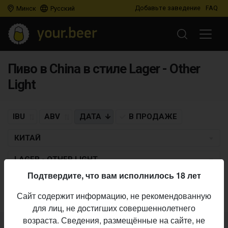
Добавьте заведение
FAQ
Минск
Русский
Пиво в China в стиле Lager - Other
Light
IBU
ABV
ДАТА
В ПРОДАЖЕ
КИТАЙ
LAGER - OTHER LIGHT
Подтвердите, что вам исполнилось 18 лет
Пиво по заданным критериям не найдено
Сайт содержит информацию, не рекомендованную
для лиц, не достигших совершеннолетнего
возраста. Сведения, размещённые на сайте, не
Не нашли ваш бар или магазин в каталоге?