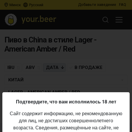
Добавьте заведение
FAQ
Минск
Русский
Пиво в China в стиле Lager -
American Amber / Red
IBU
ABV
ДАТА
В ПРОДАЖЕ
КИТАЙ
LAGER - AMERICAN AMBER / RED
Подтвердите, что вам исполнилось 18 лет
Пиво по заданным критериям не найдено
Сайт содержит информацию, не рекомендованную
для лиц, не достигших совершеннолетнего
возраста. Сведения, размещённые на сайте, не
Не нашли ваш бар или магазин в каталоге?