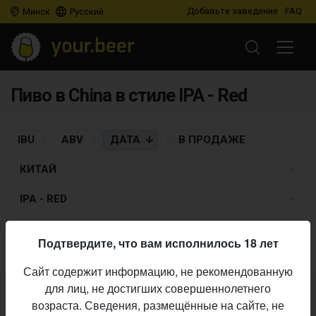
Добавьте заведение
FAQ
Минск
Русский
Пиво в China в стиле IPA - Red
IBU
ABV
ДАТА
В ПРОДАЖЕ
КИТАЙ
IPA - RED
Пиво по заданным критериям не найдено
Подтвердите, что вам исполнилось 18 лет
Сайт содержит информацию, не рекомендованную
для лиц, не достигших совершеннолетнего
Не нашли ваш бар или магазин в каталоге?
возраста. Сведения, размещённые на сайте, не