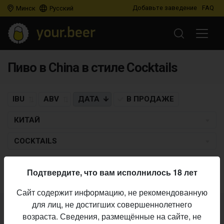
Добавьте заведение
FAQ
Минск
Русский
Пиво в China в стиле Cocktails
IBU
ABV
ДАТА
В ПРОДАЖЕ
КИТАЙ
COCKTAILS
Пиво по заданным критериям не найдено
Подтвердите, что вам исполнилось 18 лет
Сайт содержит информацию, не рекомендованную
для лиц, не достигших совершеннолетнего
Не нашли ваш бар или магазин в каталоге?
возраста. Сведения, размещённые на сайте, не