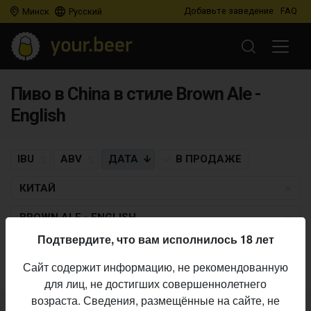
Добавьте заведение
FAQ
Минск
Русский
Пиво в China в стиле Brown Ale -
English
IBU
ABV
ДАТА
В ПРОДАЖЕ
КИТАЙ
BROWN ALE - ENGLISH
Подтвердите, что вам исполнилось 18 лет
Пиво по заданным критериям не найдено
Сайт содержит информацию, не рекомендованную
для лиц, не достигших совершеннолетнего
возраста. Сведения, размещённые на сайте, не
Не нашли ваш бар или магазин в каталоге?