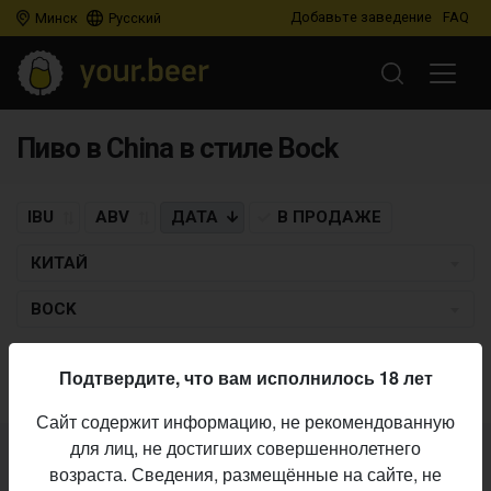
Добавьте заведение
FAQ
Минск
Русский
Пиво в China в стиле Bock
IBU
ABV
ДАТА
В ПРОДАЖЕ
КИТАЙ
BOCK
Пиво по заданным критериям не найдено
Подтвердите, что вам исполнилось 18 лет
Сайт содержит информацию, не рекомендованную
для лиц, не достигших совершеннолетнего
Не нашли ваш бар или магазин в каталоге?
возраста. Сведения, размещённые на сайте, не