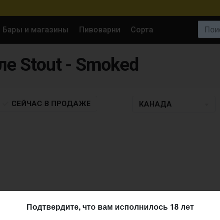
Поиск:
Бары и магазины
Пивоварни
Сорта
ле Stout - Smoked
СЕЙЧАС
В ПРОДАЖЕ
КАНАДА
Подтвердите, что вам исполнилось 18 лет