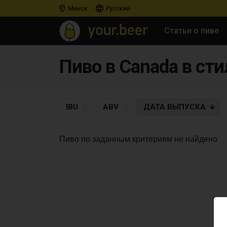
Минск
Русский
Статьи о пиве
Пиво в Canada в сти
IBU
ABV
ДАТА
ВЫПУСКА
Пиво по заданным критериям не найдено