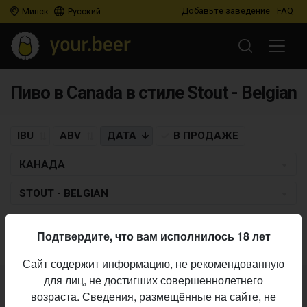
Добавьте заведение
FAQ
Минск
Русский
Пиво в Canada в стиле Stout - Belgian
IBU
ABV
ДАТА
В ПРОДАЖЕ
КАНАДА
STOUT - BELGIAN
Пиво по заданным критериям не найдено
Подтвердите, что вам исполнилось 18 лет
Сайт содержит информацию, не рекомендованную
для лиц, не достигших совершеннолетнего
Не нашли ваш бар или магазин в каталоге?
возраста. Сведения, размещённые на сайте, не