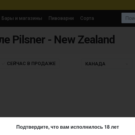
Поиск:
Бары и магазины
Пивоварни
Сорта
ле Pilsner - New Zealand
СЕЙЧАС
В ПРОДАЖЕ
КАНАДА
Подтвердите, что вам исполнилось 18 лет