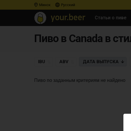
Минск
Русский
Статьи о пиве
Пиво в Canada в сти
IBU
ABV
ДАТА
ВЫПУСКА
Пиво по заданным критериям не найдено