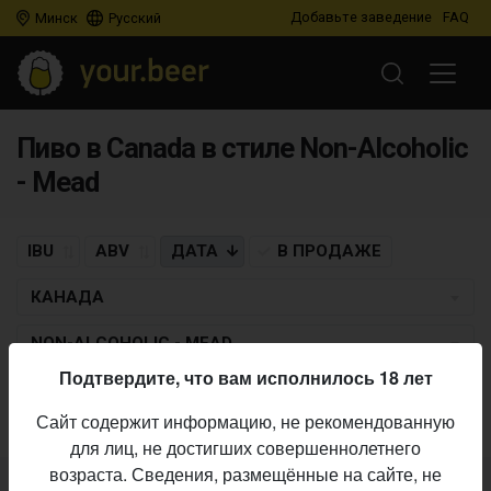
Добавьте заведение
FAQ
Минск
Русский
Пиво в Canada в стиле Non-Alcoholic
- Mead
IBU
ABV
ДАТА
В ПРОДАЖЕ
КАНАДА
NON-ALCOHOLIC - MEAD
Подтвердите, что вам исполнилось 18 лет
Пиво по заданным критериям не найдено
Сайт содержит информацию, не рекомендованную
для лиц, не достигших совершеннолетнего
возраста. Сведения, размещённые на сайте, не
Не нашли ваш бар или магазин в каталоге?