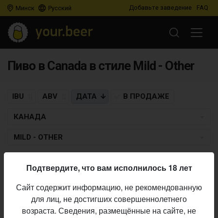
Добавьте заведение
FAQ
Минск
Русский
Пиво в Canada в стиле Mild - Other
IBU
ABV
ДАТА
В ПРОДАЖЕ
КАНАДА
MILD - OTHER
MOOSEHEAD
Подтвердите, что вам исполнилось 18 лет
Small Batch George W.C.’s Pale Mild
Сайт содержит информацию, не рекомендованную
Mild - Other
• 3,5% ABV • 20 IBU •
16.07.2020
для лиц, не достигших совершеннолетнего
возраста. Сведения, размещённые на сайте, не