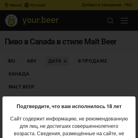
Добавьте заведение
FAQ
Минск
Русский
Пиво в Canada в стиле Malt Beer
IBU
ABV
ДАТА
В ПРОДАЖЕ
КАНАДА
MALT BEER
Пиво по заданным критериям не найдено
Подтвердите, что вам исполнилось 18 лет
Сайт содержит информацию, не рекомендованную
для лиц, не достигших совершеннолетнего
Не нашли ваш бар или магазин в каталоге?
возраста. Сведения, размещённые на сайте, не