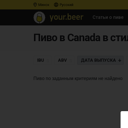
Минск
Русский
Статьи о пиве
Пиво в Canada в стил
IBU
ABV
ДАТА
ВЫПУСКА
Пиво по заданным критериям не найдено