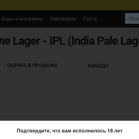
Поиск:
Бары и магазины
Пивоварни
Сорта
е Lager - IPL (India Pale Lag
СЕЙЧАС
В ПРОДАЖЕ
КАНАДА
Подтвердите, что вам исполнилось 18 лет