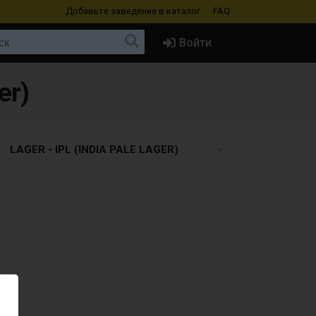
Добавьте заведение
в каталог
FAQ
Войти
er)
LAGER - IPL (INDIA PALE LAGER)