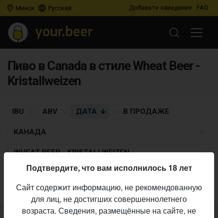
Добавьте заведение
FAQ
Минск
Русский
Пиво в Canada в стиле Wheat Beer -
Kristallweizen
IBU
ABV
ДАТА
В ПРОДАЖЕ
КАНАДА
WHEAT BEER - KRISTALLWEIZEN
Подтвердите, что вам исполнилось 18 лет
Пиво по заданным критериям не найдено
Сайт содержит информацию, не рекомендованную
для лиц, не достигших совершеннолетнего
возраста. Сведения, размещённые на сайте, не
Не нашли ваш бар или магазин в каталоге?