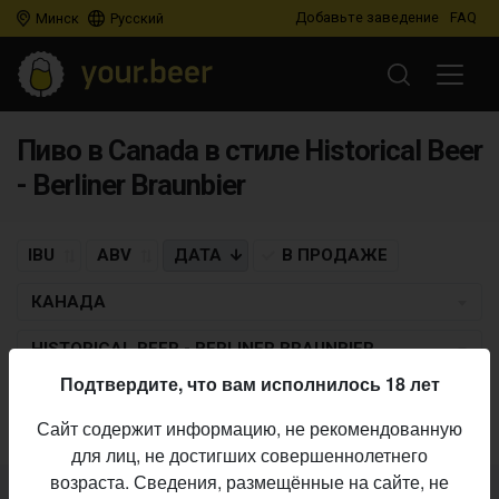
Добавьте заведение
FAQ
Минск
Русский
Пиво в Canada в стиле Historical Beer
- Berliner Braunbier
IBU
ABV
ДАТА
В ПРОДАЖЕ
КАНАДА
HISTORICAL BEER - BERLINER BRAUNBIER
Подтвердите, что вам исполнилось 18 лет
Пиво по заданным критериям не найдено
Сайт содержит информацию, не рекомендованную
для лиц, не достигших совершеннолетнего
возраста. Сведения, размещённые на сайте, не
Не нашли ваш бар или магазин в каталоге?