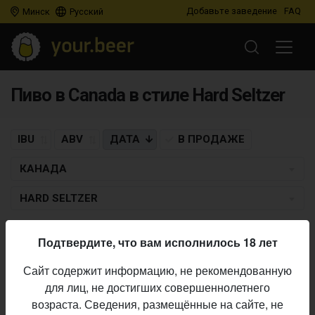
Добавьте заведение
FAQ
Минск
Русский
Пиво в Canada в стиле Hard Seltzer
IBU
ABV
ДАТА
В ПРОДАЖЕ
КАНАДА
HARD SELTZER
LABATT BREWING COMPANY
Подтвердите, что вам исполнилось 18 лет
Labatt Blue Light Seltzer Blood Orange
Сайт содержит информацию, не рекомендованную
Blackberry
для лиц, не достигших совершеннолетнего
Hard Seltzer
• 5,0% ABV •
08.05.2020
возраста. Сведения, размещённые на сайте, не