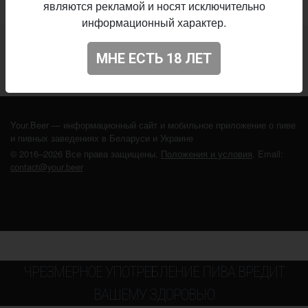
являются рекламой и носят исключительно
информационный характер.
Не нашли ваш бар или магазин в каталоге?
МНЕ ЕСТЬ 18 ЛЕТ
ДОБАВЬТЕ ЗАВЕДЕНИЕ
Your.Beer — информационный сайт и мобильное приложение о пиве
и пивных заведениях в Беларуси и Украине
© 2016–2026 Все права защищены.
Положения и условия
. Email:
contact@your.beer
ЧРЕЗМЕРНОЕ УПОТРЕБЛЕНИЕ ПИВА ВРЕДИТ
ВАШЕМУ ЗДОРОВЬЮ