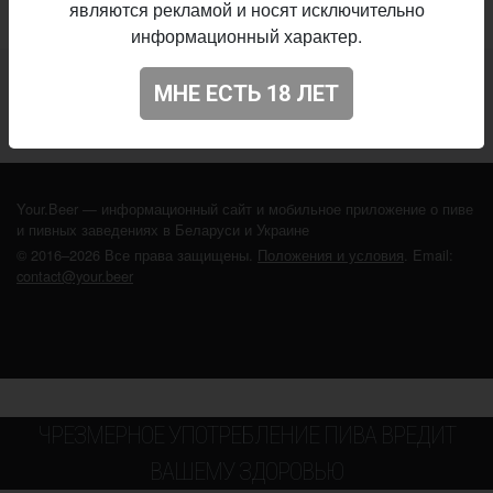
являются рекламой и носят исключительно
информационный характер.
Не нашли ваш бар или магазин в каталоге?
МНЕ ЕСТЬ 18 ЛЕТ
ДОБАВЬТЕ ЗАВЕДЕНИЕ
Your.Beer — информационный сайт и мобильное приложение о пиве
и пивных заведениях в Беларуси и Украине
© 2016–2026 Все права защищены.
Положения и условия
. Email:
contact@your.beer
ЧРЕЗМЕРНОЕ УПОТРЕБЛЕНИЕ ПИВА ВРЕДИТ
ВАШЕМУ ЗДОРОВЬЮ