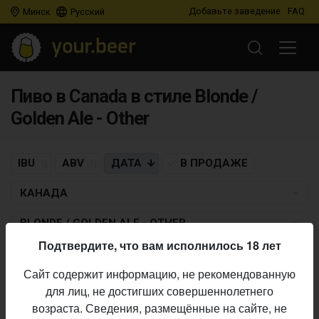
Добавьте заведение
FAQ
Минск
Русский
Пиво в Canada в стиле Blonde /
Golden Ale - Other
IBU
ABV
ДАТА
В ПРОДАЖЕ
КАНАДА
BLONDE / GOLDEN ALE - OTHER
Подтвердите, что вам исполнилось 18 лет
MOOSEHEAD
Сайт содержит информацию, не рекомендованную
Small Batch Blueberry Ginger Ale
для лиц, не достигших совершеннолетнего
Blonde / Golden Ale - Other
• 5,4% ABV • 18 IBU •
28.04.2023
возраста. Сведения, размещённые на сайте, не