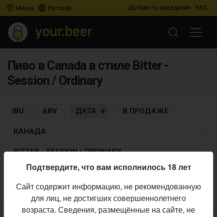
Добавьте заведение
FAQ
Минск
Русский
Пиво в Canada в стиле Bitter -
Session / Ordinary
IBU
ABV
ДАТА
В ПРОДАЖЕ
КАНАДА
BITTER - SESSION / ORDINARY
Подтвердите, что вам исполнилось 18 лет
Пиво по заданным критериям не найдено
Сайт содержит информацию, не рекомендованную
для лиц, не достигших совершеннолетнего
возраста. Сведения, размещённые на сайте, не
Не нашли ваш бар или магазин в каталоге?