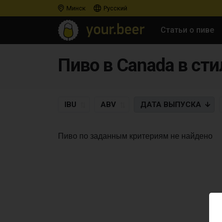
Минск
Русский
Статьи о пиве
Пиво в Canada в стил
IBU
ABV
ДАТА
ВЫПУСКА
Пиво по заданным критериям не найдено