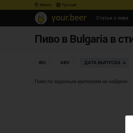
Минск
Русский
Статьи о пиве
Пиво в Bulgaria в ст
IBU
ABV
ДАТА
ВЫПУСКА
Пиво по заданным критериям не найдено