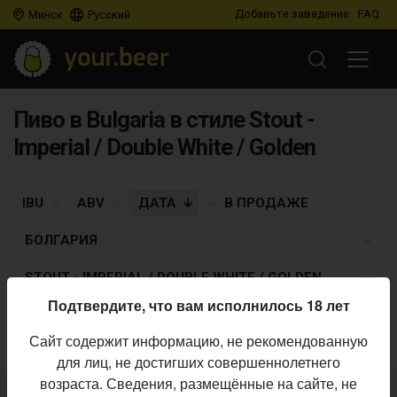
Добавьте заведение
FAQ
Минск
Русский
Пиво в Bulgaria в стиле Stout -
Imperial / Double White / Golden
IBU
ABV
ДАТА
В ПРОДАЖЕ
БОЛГАРИЯ
STOUT - IMPERIAL / DOUBLE WHITE / GOLDEN
Подтвердите, что вам исполнилось 18 лет
Пиво по заданным критериям не найдено
Сайт содержит информацию, не рекомендованную
для лиц, не достигших совершеннолетнего
возраста. Сведения, размещённые на сайте, не
Не нашли ваш бар или магазин в каталоге?