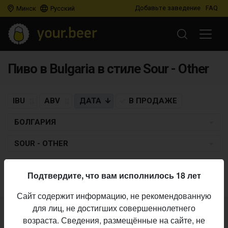
Добавьте заведение
FAQ
Минск
Русский
Пиво в Bulgaria в стиле Sour - Other
IBU
ABV
ДАТА
В ПРОДАЖЕ
БОЛГАРИЯ
SOUR - OTHER
Пиво по заданным критериям не найдено
Подтвердите, что вам исполнилось 18 лет
Сайт содержит информацию, не рекомендованную
для лиц, не достигших совершеннолетнего
Не нашли ваш бар или магазин в каталоге?
возраста. Сведения, размещённые на сайте, не