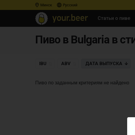
Минск
Русский
Статьи о пиве
Пиво в Bulgaria в с
IBU
ABV
ДАТА
ВЫПУСКА
Пиво по заданным критериям не найдено