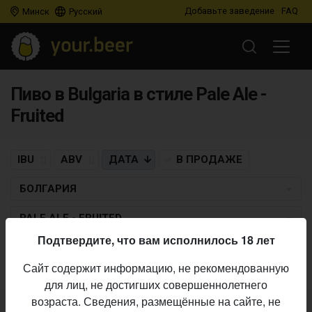
Добавьте заведение
FAQ
Минск
Русский
Пиво в Bulgaria в стиле Pale Ale -
Fruited
IBU
ABV
ДАТА
В ПРОДАЖЕ
БОЛГАРИЯ
PALE ALE - FRUITED
Подтвердите, что вам исполнилось 18 лет
Пиво по заданным критериям не найдено
Сайт содержит информацию, не рекомендованную
для лиц, не достигших совершеннолетнего
возраста. Сведения, размещённые на сайте, не
Не нашли ваш бар или магазин в каталоге?