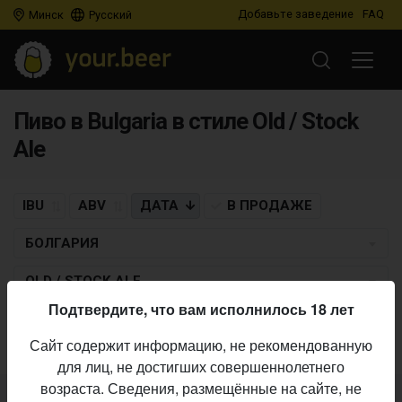
Добавьте заведение
FAQ
Минск
Русский
Пиво в Bulgaria в стиле Old / Stock
Ale
IBU
ABV
ДАТА
В ПРОДАЖЕ
БОЛГАРИЯ
OLD / STOCK ALE
Подтвердите, что вам исполнилось 18 лет
Пиво по заданным критериям не найдено
Сайт содержит информацию, не рекомендованную
для лиц, не достигших совершеннолетнего
возраста. Сведения, размещённые на сайте, не
Не нашли ваш бар или магазин в каталоге?