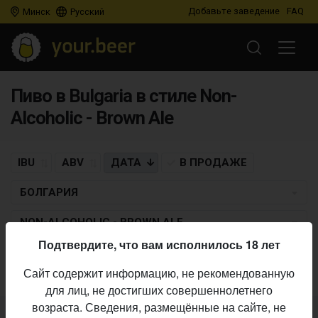
Добавьте заведение
FAQ
Минск
Русский
Пиво в Bulgaria в стиле Non-
Alcoholic - Brown Ale
IBU
ABV
ДАТА
В ПРОДАЖЕ
БОЛГАРИЯ
NON-ALCOHOLIC - BROWN ALE
Подтвердите, что вам исполнилось 18 лет
Пиво по заданным критериям не найдено
Сайт содержит информацию, не рекомендованную
для лиц, не достигших совершеннолетнего
возраста. Сведения, размещённые на сайте, не
Не нашли ваш бар или магазин в каталоге?