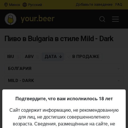
Добавьте заведение
FAQ
Минск
Русский
Пиво в Bulgaria в стиле Mild - Dark
IBU
ABV
ДАТА
В ПРОДАЖЕ
БОЛГАРИЯ
MILD - DARK
Пиво по заданным критериям не найдено
Подтвердите, что вам исполнилось 18 лет
Сайт содержит информацию, не рекомендованную
для лиц, не достигших совершеннолетнего
Не нашли ваш бар или магазин в каталоге?
возраста. Сведения, размещённые на сайте, не