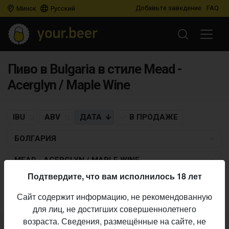
Добавьте заведение
FAQ
Минск
Русский
Пиво в Bulgaria в стиле Mead -
Acerglyn / Maple Wine
IBU
ABV
ДАТА
В ПРОДАЖЕ
БОЛГАРИЯ
MEAD - ACERGLYN / MAPLE WINE
Подтвердите, что вам исполнилось 18 лет
Пиво по заданным критериям не найдено
Сайт содержит информацию, не рекомендованную
для лиц, не достигших совершеннолетнего
возраста. Сведения, размещённые на сайте, не
Не нашли ваш бар или магазин в каталоге?