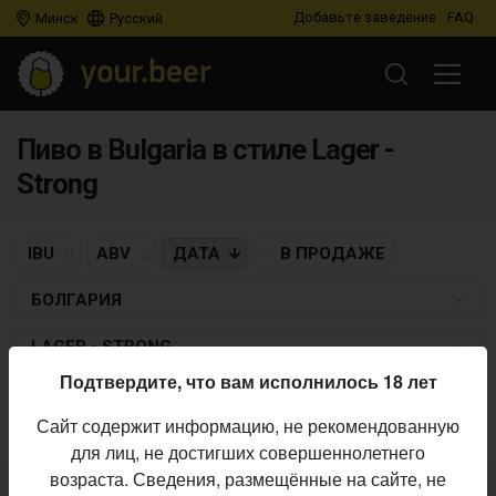
Добавьте заведение
FAQ
Минск
Русский
Пиво в Bulgaria в стиле Lager -
Strong
IBU
ABV
ДАТА
В ПРОДАЖЕ
БОЛГАРИЯ
LAGER - STRONG
Подтвердите, что вам исполнилось 18 лет
Пиво по заданным критериям не найдено
Сайт содержит информацию, не рекомендованную
для лиц, не достигших совершеннолетнего
возраста. Сведения, размещённые на сайте, не
Не нашли ваш бар или магазин в каталоге?