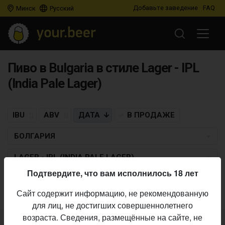
Добавьте заведение
FAQ
Минск
Русский
Пиво в Bulgaria в стиле Lager - IPL
(India Pale Lager)
IBU
ABV
ДАТА
В ПРОДАЖЕ
БОЛГАРИЯ
LAGER - IPL (INDIA PALE LAGER)
Подтвердите, что вам исполнилось 18 лет
Пиво по заданным критериям не найдено
Сайт содержит информацию, не рекомендованную
для лиц, не достигших совершеннолетнего
возраста. Сведения, размещённые на сайте, не
Не нашли ваш бар или магазин в каталоге?