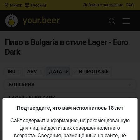
Добавьте заведение
FAQ
Минск
Русский
Пиво в Bulgaria в стиле Lager - Euro
Dark
IBU
ABV
ДАТА
В ПРОДАЖЕ
БОЛГАРИЯ
LAGER - EURO DARK
Подтвердите, что вам исполнилось 18 лет
Пиво по заданным критериям не найдено
Сайт содержит информацию, не рекомендованную
для лиц, не достигших совершеннолетнего
возраста. Сведения, размещённые на сайте, не
Не нашли ваш бар или магазин в каталоге?