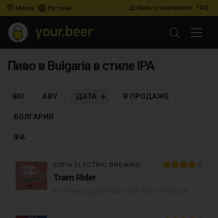
Добавьте заведение
FAQ
Минск
Русский
Пиво в Bulgaria в стиле IPA
IBU
ABV
ДАТА
В ПРОДАЖЕ
БОЛГАРИЯ
IPA
SOFIA ELECTRIC BREWING
Tram Rider
IPA - New England / Hazy
• 6,8% ABV •
07.05.2026