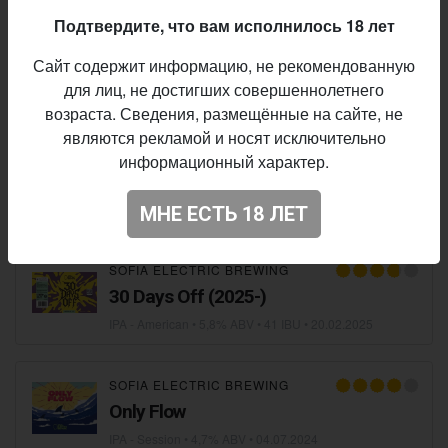
Подтвердите, что вам исполнилось 18 лет
SOFIA ELECTRIC BREWING
×
POLLY'S BREW CO.
Сайт содержит информацию, не рекомендованную
Written Clouds
для лиц, не достигших совершеннолетнего
IPA - Imperial / Double New England / Hazy
• 6,8% ABV •
01.0
возраста. Сведения, размещённые на сайте, не
являются рекламой и носят исключительно
SOFIA ELECTRIC BREWING
информационный характер.
Lan Party
IPA - Cold
• 5,6% ABV • 41 IBU •
19.03.2025
МНЕ ЕСТЬ 18 ЛЕТ
SOFIA ELECTRIC BREWING
30 Days Off (2025-)
IPA - American
• 5,8% ABV • 41 IBU •
20.02.2025
SOFIA ELECTRIC BREWING
Only Flow
IPA - Session
• 4,7% ABV •
04.07.2024