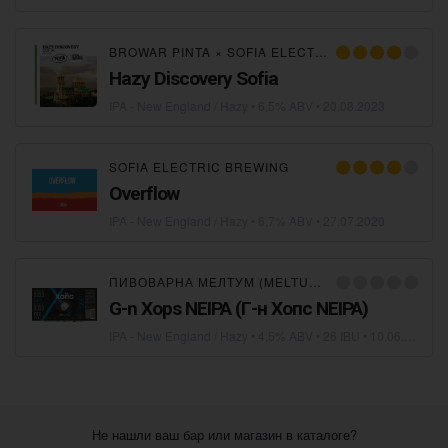
BROWAR PINTA
×
SOFIA ELECTRIC BREWING
Hazy Discovery Sofia
IPA - New England / Hazy
• 6,5% ABV •
20.08.2023
SOFIA ELECTRIC BREWING
Overflow
IPA - New England / Hazy
• 6,7% ABV •
27.07.2020
ПИВОВАРНА МЕЛТУМ (MELTUM BREWERY)
G-n Xops NEIPA (Г-н Хопс NEIPA)
IPA - New England / Hazy
• 4,5% ABV • 26 IBU •
10.06.2019
Не нашли ваш бар или магазин в каталоге?