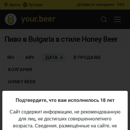
Добавьте заведение
FAQ
Минск
Русский
Пиво в Bulgaria в стиле Honey Beer
IBU
ABV
ДАТА
В ПРОДАЖЕ
БОЛГАРИЯ
HONEY BEER
Пиво по заданным критериям не найдено
Подтвердите, что вам исполнилось 18 лет
Сайт содержит информацию, не рекомендованную
для лиц, не достигших совершеннолетнего
Не нашли ваш бар или магазин в каталоге?
возраста. Сведения, размещённые на сайте, не