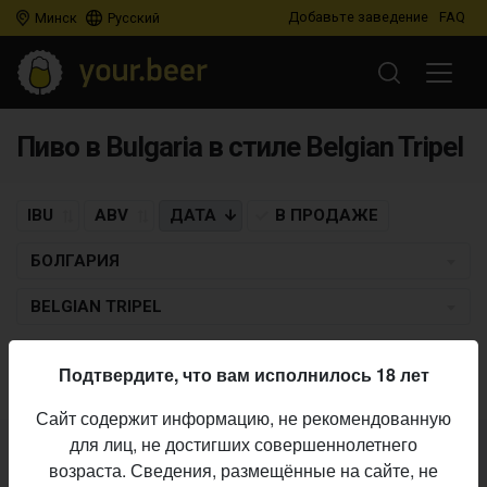
Добавьте заведение
FAQ
Минск
Русский
Пиво в Bulgaria в стиле Belgian Tripel
IBU
ABV
ДАТА
В ПРОДАЖЕ
БОЛГАРИЯ
BELGIAN TRIPEL
Пиво по заданным критериям не найдено
Подтвердите, что вам исполнилось 18 лет
Сайт содержит информацию, не рекомендованную
для лиц, не достигших совершеннолетнего
Не нашли ваш бар или магазин в каталоге?
возраста. Сведения, размещённые на сайте, не