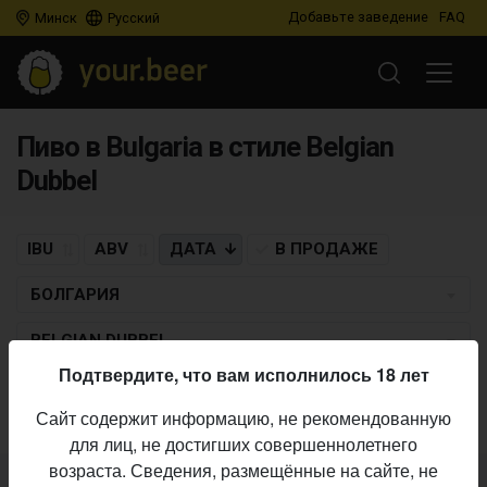
Добавьте заведение
FAQ
Минск
Русский
Пиво в Bulgaria в стиле Belgian
Dubbel
IBU
ABV
ДАТА
В ПРОДАЖЕ
БОЛГАРИЯ
BELGIAN DUBBEL
Подтвердите, что вам исполнилось 18 лет
Пиво по заданным критериям не найдено
Сайт содержит информацию, не рекомендованную
для лиц, не достигших совершеннолетнего
возраста. Сведения, размещённые на сайте, не
Не нашли ваш бар или магазин в каталоге?