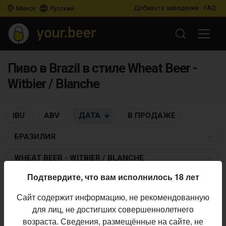
Добавьте заведение
FAQ
Минск
Русский
Пиво в Brazil в стиле Wheat Beer -
Witbier / Blanche
IBU
ABV
ДАТА
В ПРОДАЖЕ
БРАЗИЛИЯ
WHEAT BEER - WITBIER / BLANCHE
Подтвердите, что вам исполнилось 18 лет
WENSKY BEER
Сайт содержит информацию, не рекомендованную
Malina
для лиц, не достигших совершеннолетнего
Wheat Beer - Witbier / Blanche
• 4,2% ABV • 15 IBU •
16.11.2014
возраста. Сведения, размещённые на сайте, не