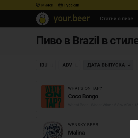
Минск
Русский
Статьи о пиве
Пиво в Brazil в стил
IBU
ABV
ДАТА
ВЫПУСКА
WHAT'S ON TAP?
Coco Bongo
Wheat Beer - Wheat Wine
• 6,8% ABV • 1
WENSKY BEER
Malina