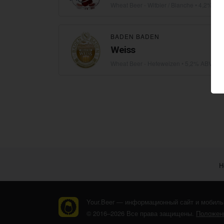
Wheat Beer - Witbier / Blanche
• 4,2% ABV
BADEN BADEN
Weiss
Wheat Beer - Hefeweizen
• 5,2% ABV • 9 
Н
Your.Beer — информационный сайт и мобиль
© 2016–2026 Все права защищены.
Положени