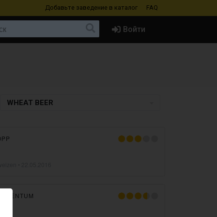
Добавьте заведение
в каталог
FAQ
Войти
WHEAT BEER
OPP
weizen
•
22.05.2016
LEMENTUM