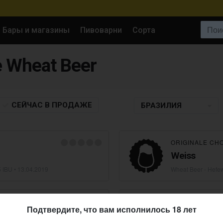
Поиск:
Бары и магазины
Пивоварни
Сорта
е Wheat Beer
СЕЙЧАС
В ПРОДАЖЕ
БРАЗИЛИЯ
ORIGINALE CH
Weiss
5 IBU •
13.04.2019
Wheat Beer - Hefe
CERVEJARIA E
Подтвердите, что вам исполнилось 18 лет
Cosa Nostra