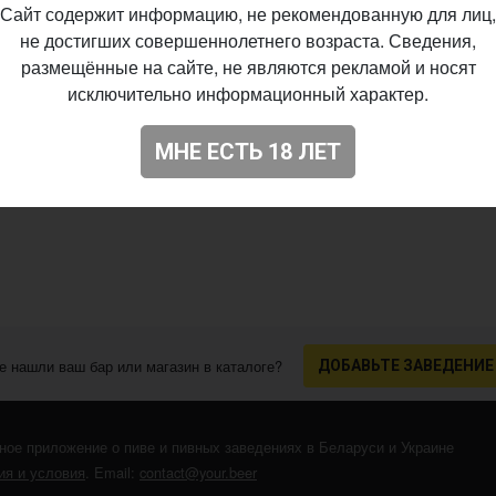
 • 15 IBU •
16.11.2014
Wheat Beer - Witbi
Сайт содержит информацию, не рекомендованную для лиц,
не достигших совершеннолетнего возраста. Сведения,
размещённые на сайте, не являются рекламой и носят
исключительно информационный характер.
IBU •
31.03.2011
МНЕ ЕСТЬ 18 ЛЕТ
е нашли ваш бар или магазин в каталоге?
ДОБАВЬТЕ ЗАВЕДЕНИЕ
ное приложение о пиве и пивных заведениях в Беларуси и Украине
я и условия
. Email:
contact@your.beer