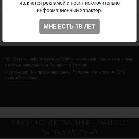
являются рекламой и носят исключительно
информационный характер.
Не нашли ваш бар или магазин в каталоге?
МНЕ ЕСТЬ 18 ЛЕТ
ДОБАВЬТЕ ЗАВЕДЕНИЕ
Your.Beer — информационный сайт и мобильное приложение о пиве
и пивных заведениях в Беларуси и Украине
© 2016–2026 Все права защищены.
Положения и условия
. Email:
contact@your.beer
ЧРЕЗМЕРНОЕ УПОТРЕБЛЕНИЕ ПИВА ВРЕДИТ
ВАШЕМУ ЗДОРОВЬЮ