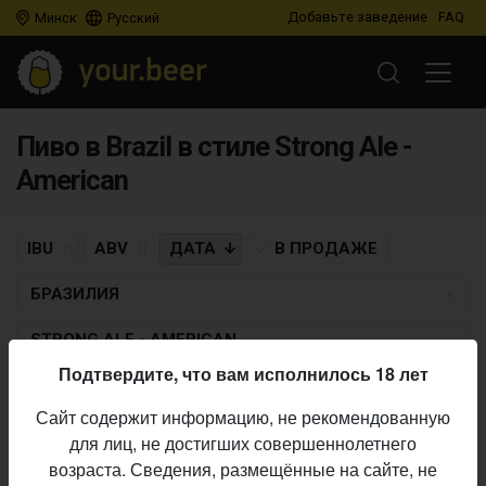
Добавьте заведение
FAQ
Минск
Русский
Пиво в Brazil в стиле Strong Ale -
American
IBU
ABV
ДАТА
В ПРОДАЖЕ
БРАЗИЛИЯ
STRONG ALE - AMERICAN
Подтвердите, что вам исполнилось 18 лет
QUATRO GRAUS
×
CERVEJARIA DÁDIVA
Сайт содержит информацию, не рекомендованную
Entomology
для лиц, не достигших совершеннолетнего
Strong Ale - American
• 6,8% ABV •
06.12.2017
возраста. Сведения, размещённые на сайте, не