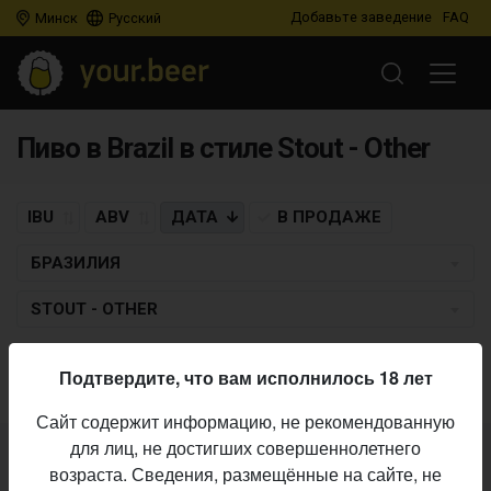
Добавьте заведение
FAQ
Минск
Русский
Пиво в Brazil в стиле Stout - Other
IBU
ABV
ДАТА
В ПРОДАЖЕ
БРАЗИЛИЯ
STOUT - OTHER
Пиво по заданным критериям не найдено
Подтвердите, что вам исполнилось 18 лет
Сайт содержит информацию, не рекомендованную
для лиц, не достигших совершеннолетнего
Не нашли ваш бар или магазин в каталоге?
возраста. Сведения, размещённые на сайте, не