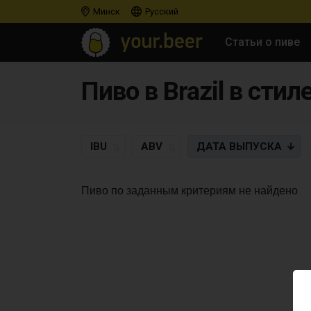
Минск
Русский
Статьи о пиве
Пиво в Brazil в стиле
IBU
ABV
ДАТА
ВЫПУСКА
Пиво по заданным критериям не найдено