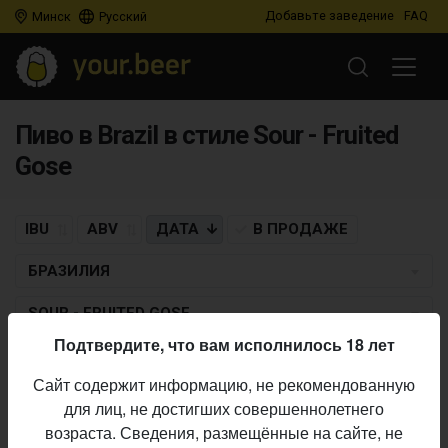
Добавьте заведение
FAQ
Минск
Русский
Пиво в Brazil в стиле Sour - Fruited
Gose
IBU
ABV
ДАТА
В ПРОДАЖЕ
БРАЗИЛИЯ
SOUR - FRUITED GOSE
Подтвердите, что вам исполнилось 18 лет
STILLWATER ARTISANAL
×
MORADA CIA ETÍLICA
Сайт содержит информацию, не рекомендованную
Frutaria
для лиц, не достигших совершеннолетнего
Sour - Fruited Gose
• 6,0% ABV •
13.04.2020
возраста. Сведения, размещённые на сайте, не