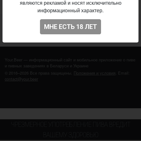
являются рекламой и носят исключительно
информационный характер.
Не нашли ваш бар или магазин в каталоге?
МНЕ ЕСТЬ 18 ЛЕТ
ДОБАВЬТЕ ЗАВЕДЕНИЕ
Your.Beer — информационный сайт и мобильное приложение о пиве
и пивных заведениях в Беларуси и Украине
© 2016–2026 Все права защищены.
Положения и условия
. Email:
contact@your.beer
ЧРЕЗМЕРНОЕ УПОТРЕБЛЕНИЕ ПИВА ВРЕДИТ
ВАШЕМУ ЗДОРОВЬЮ