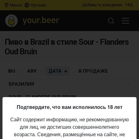
Добавьте заведение
FAQ
Минск
Русский
Пиво в Brazil в стиле Sour - Flanders
Oud Bruin
IBU
ABV
ДАТА
В ПРОДАЖЕ
БРАЗИЛИЯ
SOUR - FLANDERS OUD BRUIN
Подтвердите, что вам исполнилось 18 лет
Пиво по заданным критериям не найдено
Сайт содержит информацию, не рекомендованную
для лиц, не достигших совершеннолетнего
возраста. Сведения, размещённые на сайте, не
Не нашли ваш бар или магазин в каталоге?