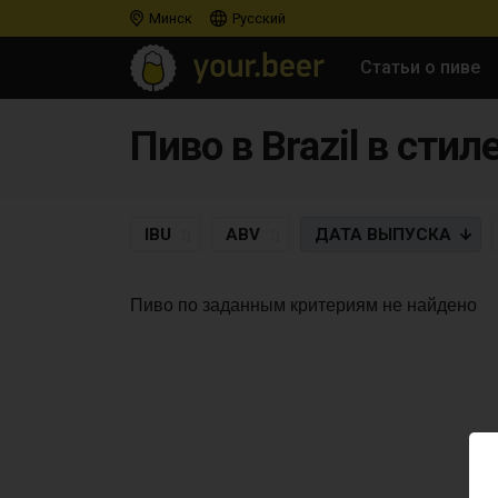
Минск
Русский
Статьи о пиве
Пиво в Brazil в стил
IBU
ABV
ДАТА
ВЫПУСКА
Пиво по заданным критериям не найдено