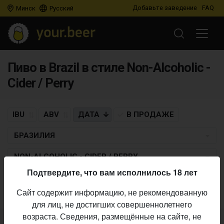
Добавьте заведение
FAQ
Минск
Русский
Пиво в Brazil в стиле Non-Alcoholic -
Cider / Perry
IBU
ABV
ДАТА
В ПРОДАЖЕ
БРАЗИЛИЯ
NON-ALCOHOLIC - CIDER / PERRY
Подтвердите, что вам исполнилось 18 лет
Пиво по заданным критериям не найдено
Сайт содержит информацию, не рекомендованную
для лиц, не достигших совершеннолетнего
возраста. Сведения, размещённые на сайте, не
Не нашли ваш бар или магазин в каталоге?