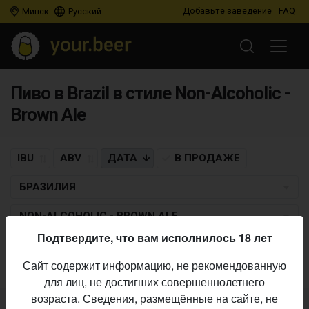
Добавьте заведение
FAQ
Минск
Русский
Пиво в Brazil в стиле Non-Alcoholic -
Brown Ale
IBU
ABV
ДАТА
В ПРОДАЖЕ
БРАЗИЛИЯ
NON-ALCOHOLIC - BROWN ALE
Подтвердите, что вам исполнилось 18 лет
Пиво по заданным критериям не найдено
Сайт содержит информацию, не рекомендованную
для лиц, не достигших совершеннолетнего
возраста. Сведения, размещённые на сайте, не
Не нашли ваш бар или магазин в каталоге?