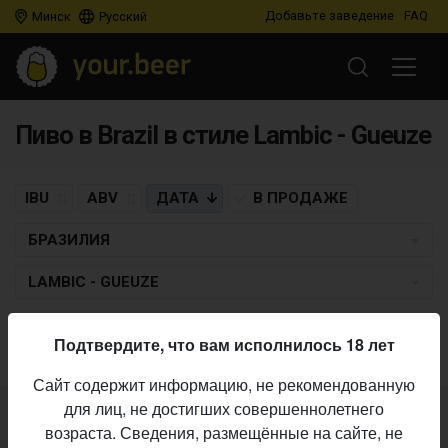
Добавьте заведение
FAQ
Минск
Русский
Пиво в Brazil в стиле Lambic - Gueuze
IBU
ABV
ДАТА
В ПРОДАЖЕ
БРАЗИЛИЯ
LAMBIC - GUEUZE
Пиво по заданным критериям не найдено
Подтвердите, что вам исполнилось 18 лет
Сайт содержит информацию, не рекомендованную
для лиц, не достигших совершеннолетнего
Не нашли ваш бар или магазин в каталоге?
возраста. Сведения, размещённые на сайте, не