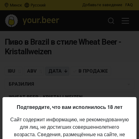
Добавьте заведение
FAQ
Минск
Русский
Пиво в Brazil в стиле Wheat Beer -
Kristallweizen
IBU
ABV
ДАТА
В ПРОДАЖЕ
БРАЗИЛИЯ
WHEAT BEER - KRISTALLWEIZEN
Подтвердите, что вам исполнилось 18 лет
Пиво по заданным критериям не найдено
Сайт содержит информацию, не рекомендованную
для лиц, не достигших совершеннолетнего
возраста. Сведения, размещённые на сайте, не
Не нашли ваш бар или магазин в каталоге?